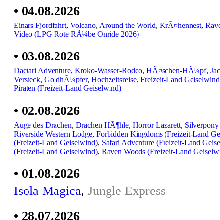
• 04.08.2026
Einars Fjordfahrt
,
Volcano
,
Around the World
,
KrÃ¤hennest
,
Rav
Video (LPG Rote RÃ¼be Onride 2026)
• 03.08.2026
Dactari Adventure
,
Kroko-Wasser-Rodeo
,
HÃ¤schen-HÃ¼pf
,
Jac
Versteck
,
GoldhÃ¼pfer
,
Hochzeitsreise
,
Freizeit-Land Geiselwind
Piraten (Freizeit-Land Geiselwind)
• 02.08.2026
Auge des Drachen
,
Drachen HÃ¶hle
,
Horror Lazarett
,
Silverpony
Riverside Western Lodge
,
Forbidden Kingdoms (Freizeit-Land Ge
(Freizeit-Land Geiselwind)
,
Safari Adventure (Freizeit-Land Geis
(Freizeit-Land Geiselwind)
,
Raven Woods (Freizeit-Land Geiselw
• 01.08.2026
Isola Magica
,
Jungle Express
• 28.07.2026