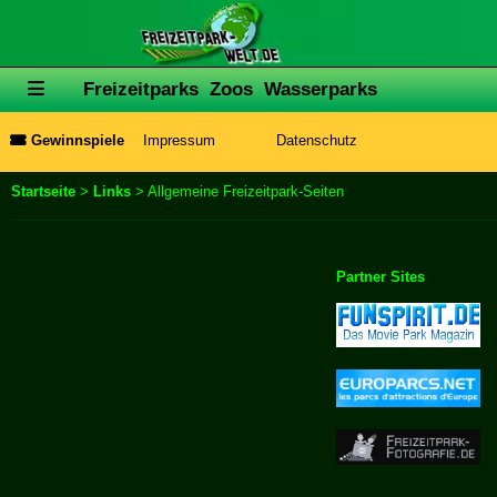
Freizeitparks
Zoos
Wasserparks
Gewinnspiele
Impressum
Datenschutz
Startseite
>
Links
> Allgemeine Freizeitpark-Seiten
Partner Sites