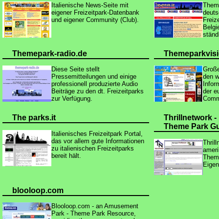
Italienische News-Seite mit
Theme
eigener Freizeitpark-Datenbank
deuts
und eigener Community (Club).
Freiz
Belgi
ständ
Themepark-radio.de
Theme
parkvis
Diese Seite stellt
Große
Pressemitteilungen und einige
den w
professionell produzierte Audio
Infor
Beiträge zu den dt. Freizeitparks
der e
zur Verfügung.
Comm
The parks.it
Thrillnetwork -
Theme Park G
Italienisches Freizeitpark Portal,
das vor allem gute Informationen
Thril
zu italienischen Freizeitparks
ameri
bereit hält.
Thema
Eige
blooloop.com
Blooloop.com - an Amusement
Park - Theme Park Resource,