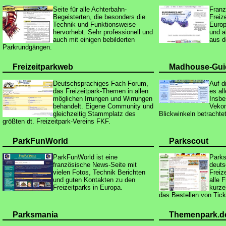
Seite für alle Achterbahn-
Franz
Begeisterten, die besonders die
Freiz
Technik und Funktionsweise
Europ
hervorhebt. Sehr professionell und
und a
auch mit einigen bebilderten
aus d
Parkrundgängen.
Freizeitparkweb
Madhouse-Guid
Deutschsprachiges Fach-Forum,
Auf d
das Freizeitpark-Themen in allen
es a
möglichen Irrungen und Wirrungen
Insbe
behandelt. Eigene Community und
Vekom
gleichzeitig Stammplatz des
Blickwinkeln betrachtet
größten dt. Freizeitpark-Vereins FKF.
ParkFunWorld
Parkscout
ParkFunWorld ist eine
Parks
französische News-Seite mit
deuts
vielen Fotos, Technik Berichten
Freiz
und guten Kontakten zu den
alle F
Freizeitparks in Europa.
kurze
das Bestellen von Ticke
Parksmania
Themenpark.d